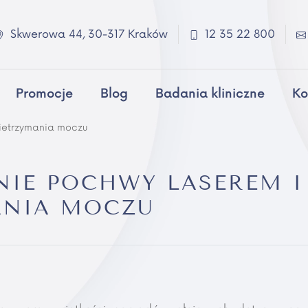
Skwerowa 44, 30-317 Kraków
12 35 22 800
Promocje
Blog
Badania kliniczne
Ko
nietrzymania moczu
IE POCHWY LASEREM I
ANIA MOCZU