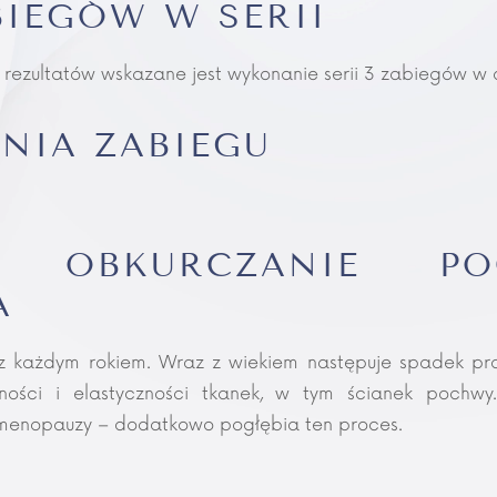
BIEGÓW W SERII
 rezultatów wskazane jest wykonanie serii 3 zabiegów w
NIA ZABIEGU
E OBKURCZANIE 
A
 z każdym rokiem. Wraz z wiekiem następuje spadek prod
ności i elastyczności tkanek, w tym ścianek pochw
e menopauzy – dodatkowo pogłębia ten proces.