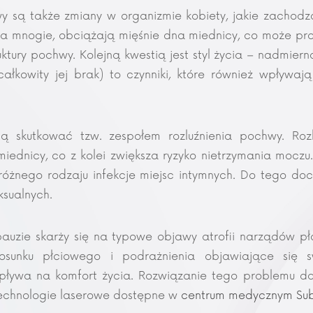
y są także zmiany w organizmie kobiety, jakie zachodzą
za mnogie, obciążają mięśnie dna miednicy, co może pro
uktury pochwy. Kolejną kwestią jest styl życia – nadmiern
 całkowity jej brak) to czynniki, które również wpływa
 skutkować tzw. zespołem rozluźnienia pochwy. Rozl
miednicy, co z kolei zwiększa ryzyko nietrzymania mocz
różnego rodzaju infekcje miejsc intymnych. Do tego do
ksualnych.
zie skarży się na typowe objawy atrofii narządów płc
osunku płciowego i podrażnienia objawiające się s
pływa na komfort życia. Rozwiązanie tego problemu d
echnologie laserowe dostępne w
centrum medycznym Sub