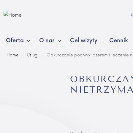
Oferta
O nas
Cel wizyty
Cennik
Home
/
Usługi
/
Obkurczanie pochwy laserem i leczenie 
OBKURCZAN
NIETRZYM