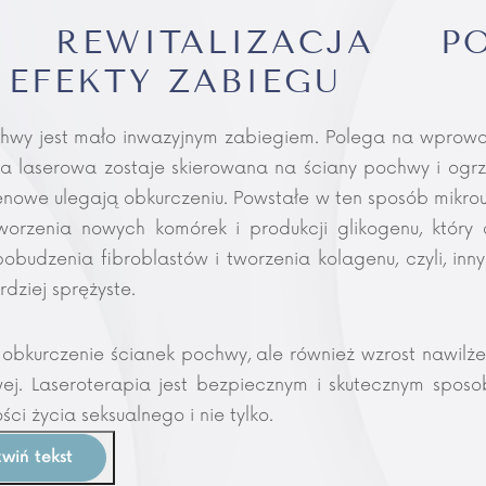
A REWITALIZACJA 
I EFEKTY ZABIEGU
hwy jest mało inwazyjnym zabiegiem. Polega na wprow
a laserowa zostaje skierowana na ściany pochwy i ogrz
nowe ulegają obkurczeniu. Powstałe w ten sposób mikro
orzenia nowych komórek i produkcji glikogenu, który
udzenia fibroblastów i tworzenia kolagenu, czyli, inny
ardziej sprężyste.
o obkurczenie ścianek pochwy, ale również wzrost nawilżen
ej. Laseroterapia jest bezpiecznym i skutecznym sposo
ci życia seksualnego i nie tylko.
zwiń tekst