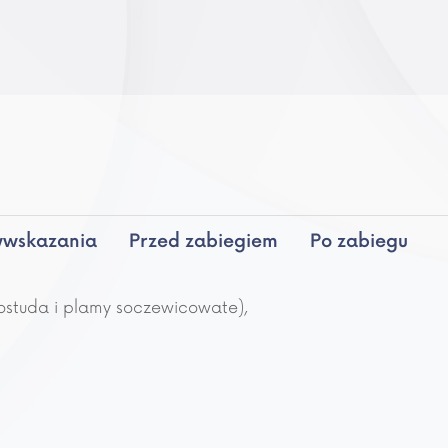
wwskazania
Przed zabiegiem
Po zabiegu
ostuda i plamy soczewicowate),