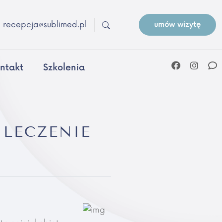
recepcja@sublimed.pl
umów wizytę
ntakt
Szkolenia
 LECZENIE