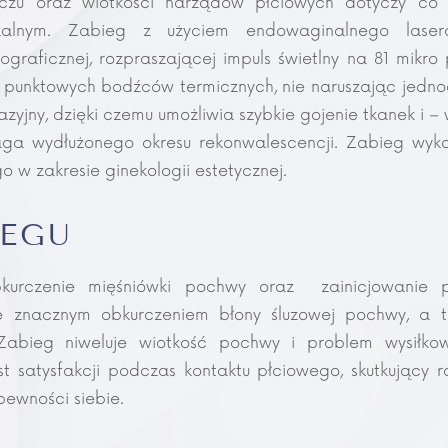
czu oraz wiotkości narządów płciowych dotyczy co t
alnym. Zabieg z użyciem endowaginalnego laser
graficznej, rozpraszającej impuls świetlny na 81 mikro 
punktowych bodźców termicznych, nie naruszając jednoc
azyjny, dzięki czemu umożliwia szybkie gojenie tkanek i 
aga wydłużonego okresu rekonwalescencji. Zabieg wyko
 w zakresie ginekologii estetycznej.
IEGU
kurczenie mięśniówki pochwy oraz zainicjowanie p
je znacznym obkurczeniem błony śluzowej pochwy, a 
. Zabieg niweluje wiotkość pochwy i problem wysiłk
st satysfakcji podczas kontaktu płciowego, skutkujący
ewności siebie.