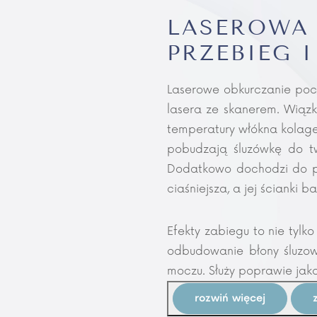
LASEROW
PRZEBIEG 
Laserowe obkurczanie poc
lasera ze skanerem. Wiązk
temperatury włókna kolage
pobudzają śluzówkę do tw
Dodatkowo dochodzi do pob
ciaśniejsza, a jej ścianki b
Efekty zabiegu to nie tylk
odbudowanie błony śluzow
moczu. Służy poprawie jakoś
rozwiń więcej