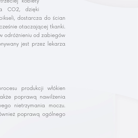
rzeciej kobiety
a CO2, dzięki
pikseli, dostarcza do ścian
ześnie otaczającej tkanki.
– w odróżnieniu od zabiegów
nywany jest przez lekarza
rocesu produkcji włókien
także poprawą nawilżenia
owego nietrzymania moczu.
 również poprawą ogólnego