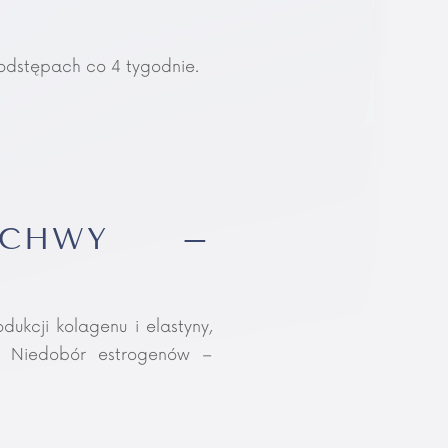
 odstępach co 4 tygodnie.
POCHWY –
ukcji kolagenu i elastyny,
y. Niedobór estrogenów –