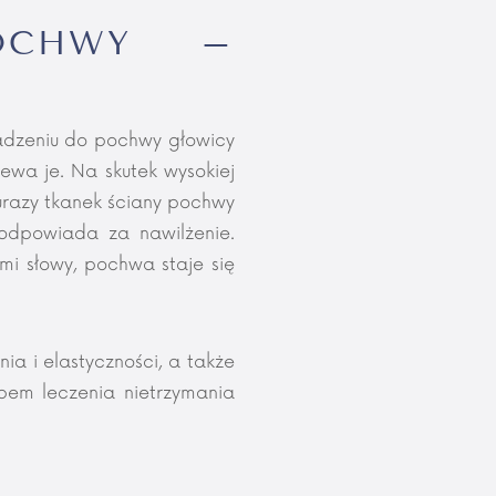
POCHWY –
adzeniu do pochwy głowicy
ewa je. Na skutek wysokiej
urazy tkanek ściany pochwy
 odpowiada za nawilżenie.
mi słowy, pochwa staje się
ia i elastyczności, a także
bem leczenia nietrzymania