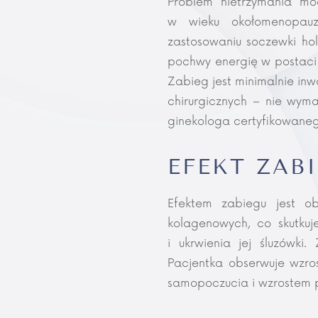
Problem nietrzymania mo
w wieku okołomenopauz
zastosowaniu soczewki holo
pochwy energię w postaci 
Zabieg jest minimalnie inw
chirurgicznych – nie wym
ginekologa certyfikowanego
EFEKT ZAB
Efektem zabiegu jest ob
kolagenowych, co skutku
i ukrwienia jej śluzówki
Pacjentka obserwuje wzro
samopoczucia i wzrostem p