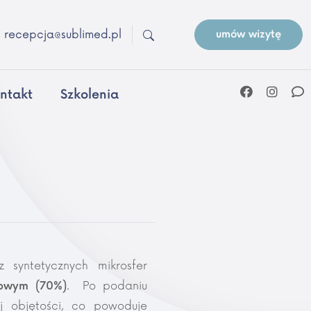
recepcja@sublimed.pl
umów wizytę
ntakt
Szkolenia
 syntetycznych mikrosfer
. Po podaniu
nowym (70%)
j objętości, co powoduje