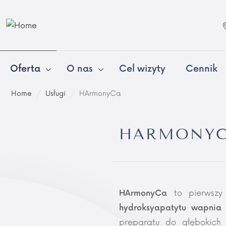
Oferta
O nas
Cel wizyty
Cennik
Home
/
Usługi
/
HArmonyCa
HARMONY
to pierwszy 
HArmonyCa
hydroksyapatytu wapnia
preparatu do głębokich 