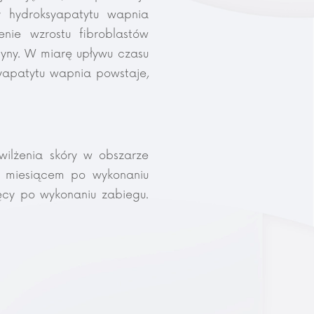
ry hydroksyapatytu wapnia
nie wzrostu fibroblastów
styny. W miarę upływu czasu
syapatytu wapnia powstaje,
wilżenia skóry w obszarze
4 miesiącem po wykonaniu
ęcy po wykonaniu zabiegu.