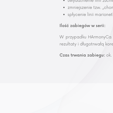
uwydatnienie linii żuch
zmniejszenie tzw. „cho
spłycenie linii marionet
Ilość zabiegów w serii:
W przypadku HArmonyCa wy
rezultaty i długotrwałą kor
ok.
Czas trwania zabiegu: