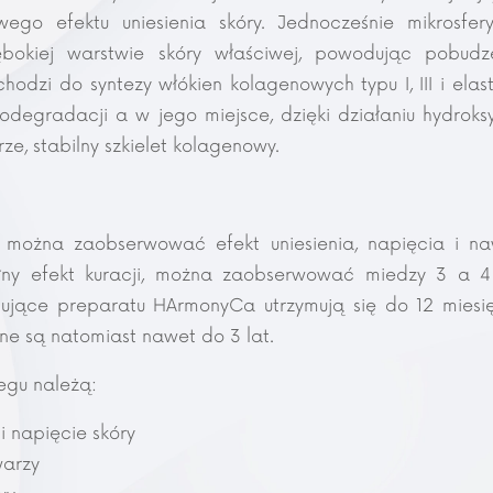
wego efektu uniesienia skóry. Jednocześnie mikrosfe
bokiej warstwie skóry właściwej, powodując pobudze
odzi do syntezy włókien kolagenowych typu I, III i ela
odegradacji a w jego miejsce, dzięki działaniu hydrok
ze, stabilny szkielet kolagenowy.
można zaobserwować efekt uniesienia, napięcia i na
ny efekt kuracji, można zaobserwować miedzy 3 a 
lujące preparatu HArmonyCa utrzymują się do 12 miesi
e są natomiast nawet do 3 lat.
egu należą:
i napięcie skóry
warzy