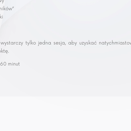
wy
mików”
ki
starczy tylko jedna sesja, aby uzyskać natychmiasto
ektę.
 60 minut