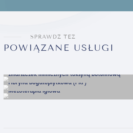
SPRAWDŹ TEŻ
POWIĄZANE USŁUGI
Toksyna botulinowa na zmarszczki – leczenie
zmarszczek mimicznych toksyną botulinową
Fibryna bogatopłytkowa (PRF)
Mezoterapia igłowa