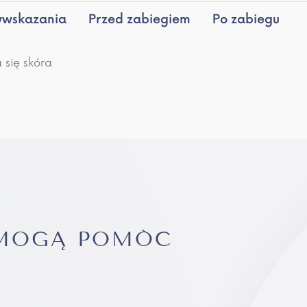
wwskazania
Przed zabiegiem
Po zabiegu
 się skóra
 MOGĄ POMÓC