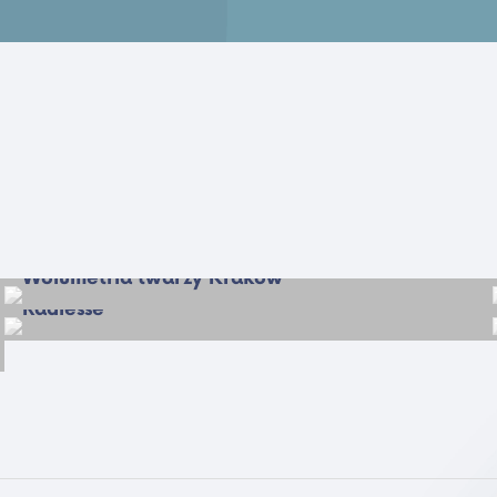
Wolumetria twarzy Kraków
Radiesse