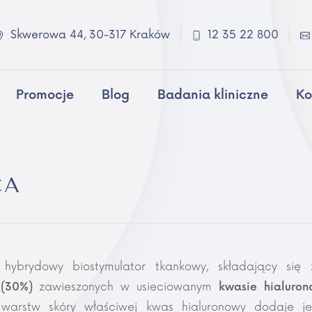
Skwerowa 44, 30-317 Kraków
12 35 22 800
Promocje
Blog
Badania kliniczne
Ko
CA
hybrydowy biostymulator tkankowy, składający się z
zawieszonych w usieciowanym
 (30%)
kwasie hialuro
warstw skóry właściwej kwas hialuronowy dodaje je