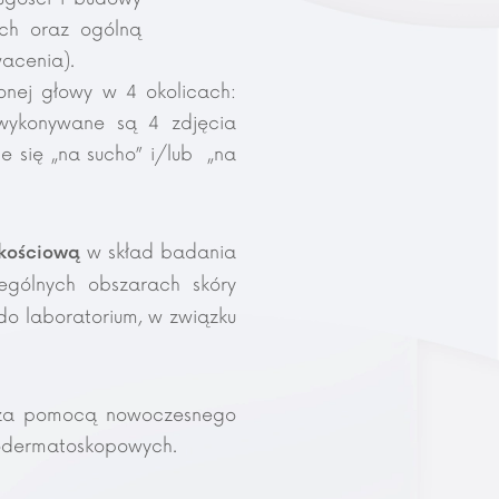
ych oraz ogólną
wacenia).
onej głowy w 4 okolicach:
i wykonywane są 4 zdjęcia
 się „na sucho” i/lub „na
w skład badania
kościową
ególnych obszarach skóry
do laboratorium, w związku
 za pomocą nowoczesnego
eodermatoskopowych.