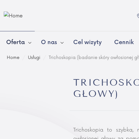
Oferta
O nas
Cel wizyty
Cennik
Home
/
Usługi
/
Trichoskopia (badanie skóry owłosionej g
TRICHOSKO
GŁOWY)
Trichoskopia to szybka,
owłosionej głowy za po