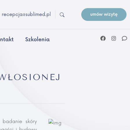
recepcja@sublimed.pl
umów wizytę
ntakt
Szkolenia
OWŁOSIONEJ
 badanie skóry
gości i budowy