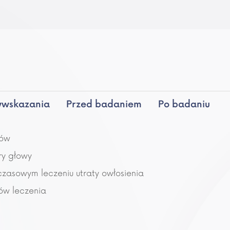
wwskazania
Przed badaniem
Po badaniu
sów
ry głowy
czasowym leczeniu utraty owłosienia
ów leczenia