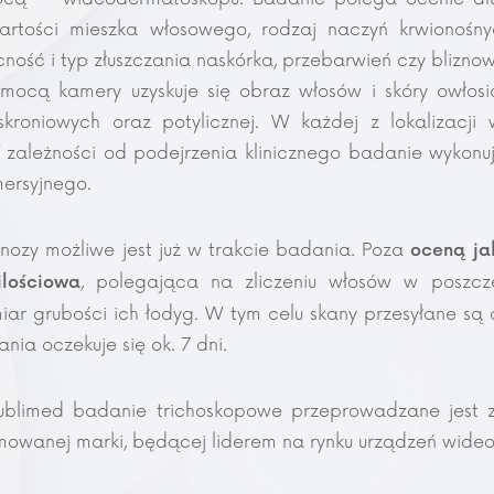
awartości mieszka włosowego, rodzaj naczyń krwionośn
ność i typ złuszczania naskórka, przebarwień czy blizno
ocą kamery uzyskuje się obraz włosów i skóry owłosi
skroniowych oraz potylicznej. W każdej z lokalizacj
ależności od podejrzenia klinicznego badanie wykonuje
mersyjnego.
nozy możliwe jest już w trakcie badania. Poza
oceną ja
, polegająca na zliczeniu włosów w poszcz
lościowa
iar grubości ich łodyg. W tym celu skany przesyłane są 
nia oczekuje się ok. 7 dni.
blimed badanie trichoskopowe przeprowadzane jest
wanej marki, będącej liderem na rynku urządzeń wid