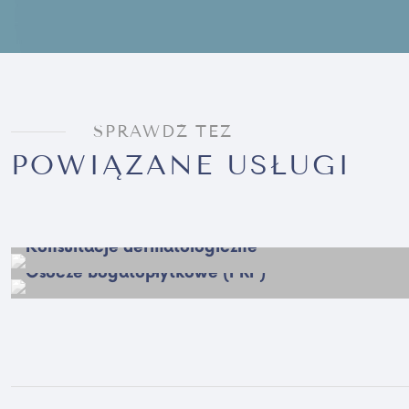
SPRAWDŹ TEŻ
POWIĄZANE USŁUGI
Konsultacje dermatologiczne
Osocze bogatopłytkowe (PRP)