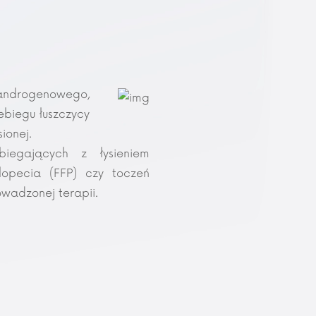
androgenowego,
ebiegu łuszczycy
ionej.
iegających z łysieniem
alopecia (FFP) czy toczeń
wadzonej terapii.