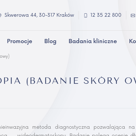
Skwerowa 44, 30-317 Kraków
12 35 22 800
Promocje
Blog
Badania kliniczne
Ko
łowy)
PIA (BADANIE SKÓRY 
 nieinwazyjna metoda diagnostyczna pozwalająca na
mocą wideodermatoskopu. Badanie polega ocenie dłu