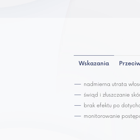
Przeci
Wskazania
nadmierna utrata wło
świąd i złuszczanie skó
brak efektu po dotych
monitorowanie postęp