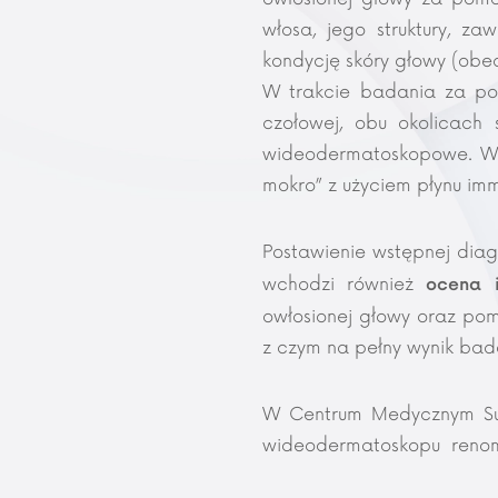
włosa, jego struktury, z
kondycję skóry głowy (obec
W trakcie badania za pom
czołowej, obu okolicach 
wideodermatoskopowe. W z
mokro” z użyciem płynu im
Postawienie wstępnej diag
wchodzi również
ocena i
owłosionej głowy oraz pom
z czym na pełny wynik bada
W Centrum Medycznym Su
wideodermatoskopu renomo