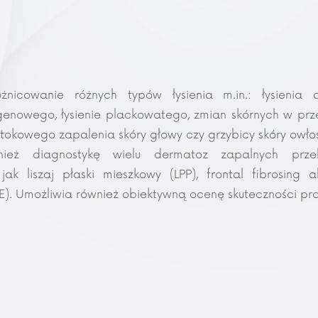
nicowanie różnych typów łysienia m.in.: łysienia 
ogenowego, łysienie plackowatego, zmian skórnych w prz
jotokowego zapalenia skóry głowy czy grzybicy skóry owłos
nież diagnostykę wielu dermatoz zapalnych przeb
jak liszaj płaski mieszkowy (LPP), frontal fibrosing 
E). Umożliwia również obiektywną ocenę skuteczności pro