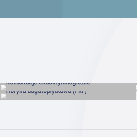
Konsultacje endokrynologiczne
Fibryna bogatopłytkowa (PRF)