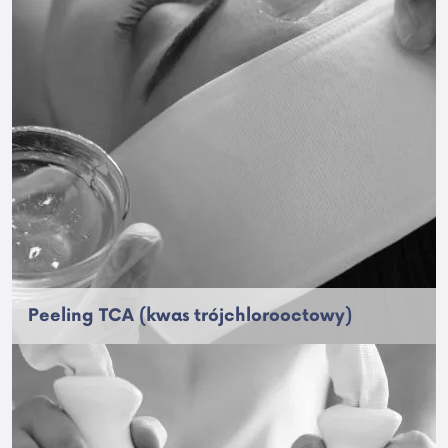
Peeling TCA (kwas trójchlorooctowy)