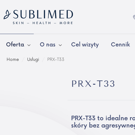
Oferta
O nas
Cel wizyty
Cennik
Home
/
Usługi
/
PRX-T33
PRX-T33
PRX-T33 to idealne r
skóry bez agresywneg