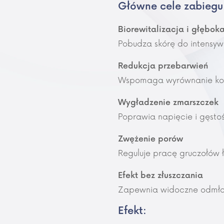
Główne cele zabiegu
Biorewitalizacja i głębok
Pobudza skórę do intensywne
Redukcja przebarwień
Wspomaga wyrównanie kolor
Wygładzenie zmarszczek
Poprawia napięcie i gęstość
Zwężenie porów
Reguluje pracę gruczołów ł
Efekt bez złuszczania
Zapewnia widoczne odmłod
Efekt: