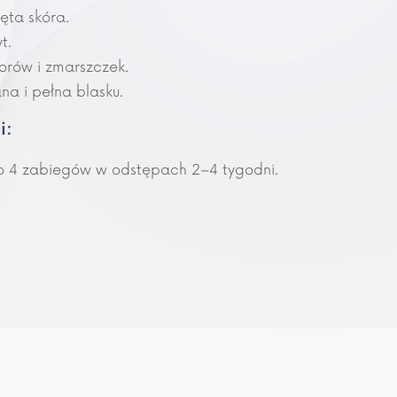
ęta skóra.
t.
orów i zmarszczek.
na i pełna blasku.
i:
ło 4 zabiegów w odstępach 2–4 tygodni.