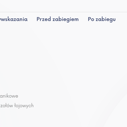
wwskazania
Przed zabiegiem
Po zabiegu
zanikowe
czołów łojowych