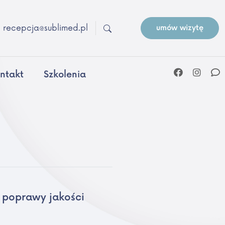
recepcja@sublimed.pl
umów wizytę
ntakt
Szkolenia
j poprawy jakości