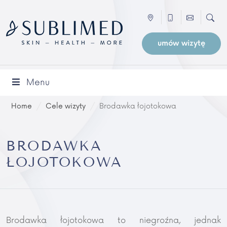
umów wizytę
Menu
Home
/
Cele wizyty
/
Brodawka łojotokowa
BRODAWKA
ŁOJOTOKOWA
Brodawka łojotokowa to niegroźna, jednak