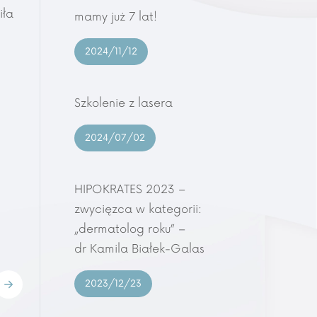
iła
mamy już 7 lat!
2024/11/12
Szkolenie z lasera
2024/07/02
HIPOKRATES 2023 –
zwycięzca w kategorii:
„dermatolog roku” –
dr Kamila Białek-Galas
2023/12/23