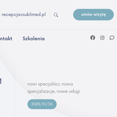
recepcja@sublimed.pl
umów wizytę
ntakt
Szkolenia
M
nowi specjaliści, nowa
specjalizacje, nowe usługi
2025/01/26