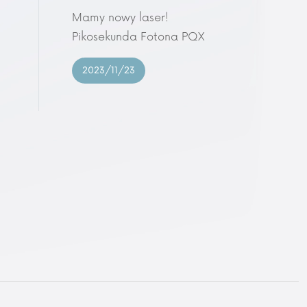
Mamy nowy laser!
Pikosekunda Fotona PQX
2023/11/23