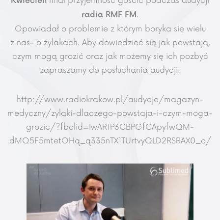
miał przyjemność gościć podczas audycji
Kwiecień
.
radia RMF FM
Opowiadał o problemie z którym boryka się wielu
z nas- o żylakach. Aby dowiedzieć się jak powstają,
czym mogą grozić oraz jak możemy się ich pozbyć
zapraszamy do posłuchania audycji:
http://www.radiokrakow.pl/audycje/magazyn-
medyczny/zylaki-dlaczego-powstaja-i-czym-moga-
grozic/?fbclid=IwAR1P3CBPGfCApyfwQM-
dMQ5F5mtetOHq_q335nTX1TUrtvyQLD2RSRAX0_c/