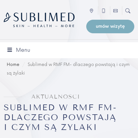
umów wizytę
Menu
Home
/
Sublimed w RMF FM- dlaczego powstają i czym
są żylaki
AKTUALNOŚCI
SUBLIMED W RMF FM-
DLACZEGO POWSTAJĄ
I CZYM SĄ ŻYLAKI