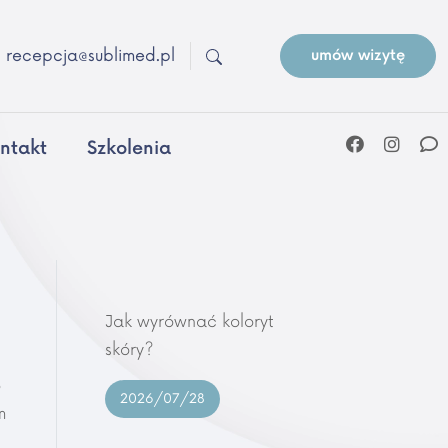
recepcja@sublimed.pl
umów wizytę
ntakt
Szkolenia
Jak wyrównać koloryt
skóry?
o
2026/07/28
m