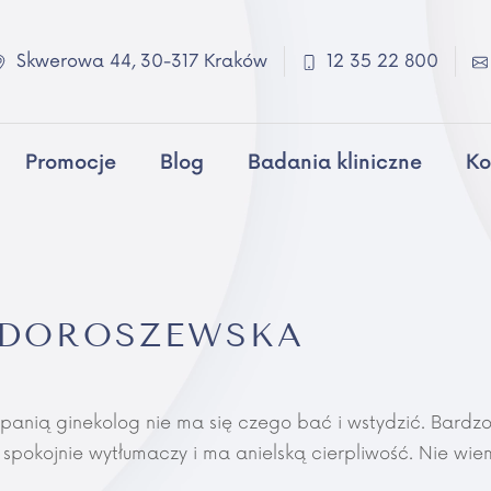
Skwerowa 44, 30-317 Kraków
12 35 22 800
Promocje
Blog
Badania kliniczne
Ko
A DOROSZEWSKA
panią ginekolog nie ma się czego bać i wstydzić. Bardz
 spokojnie wytłumaczy i ma anielską cierpliwość. Nie wie