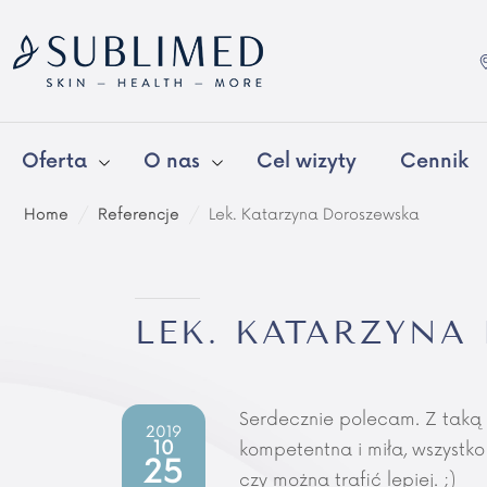
Oferta
O nas
Cel wizyty
Cennik
Home
/
Referencje
/
Lek. Katarzyna Doroszewska
LEK. KATARZYN
Serdecznie polecam. Z taką 
2019
10
kompetentna i miła, wszystko
25
czy można trafić lepiej. ;)