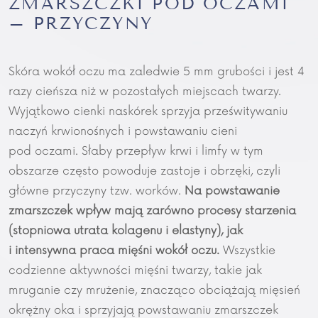
ZMARSZCZKI POD OCZAMI
– PRZYCZYNY
Skóra wokół oczu ma zaledwie 5 mm grubości i jest 4
razy cieńsza niż w pozostałych miejscach twarzy.
Wyjątkowo cienki naskórek sprzyja prześwitywaniu
naczyń krwionośnych i powstawaniu cieni
pod oczami. Słaby przepływ krwi i limfy w tym
obszarze często powoduje zastoje i obrzęki, czyli
główne przyczyny tzw. worków.
Na powstawanie
zmarszczek wpływ mają zarówno procesy starzenia
(stopniowa utrata kolagenu i elastyny), jak
i intensywna praca mięśni wokół oczu.
Wszystkie
codzienne aktywności mięśni twarzy, takie jak
mruganie czy mrużenie, znacząco obciążają mięsień
okrężny oka i sprzyjają powstawaniu zmarszczek