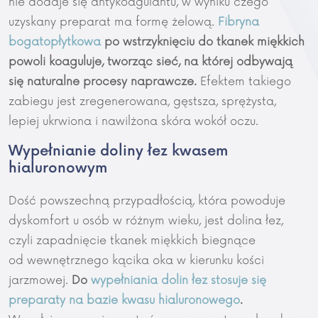
nie dodaje się antykoagulantu, w wyniku czego
uzyskany preparat ma formę żelową.
Fibryna
bogatopłytkowa
po wstrzyknięciu do tkanek miękkich
powoli koaguluje, tworząc sieć, na której odbywają
się naturalne procesy naprawcze.
Efektem takiego
zabiegu jest zregenerowana, gęstsza, sprężysta,
lepiej ukrwiona i nawilżona skóra wokół oczu.
Wypełnianie doliny łez kwasem
hialuronowym
Dość powszechną przypadłością, która powoduje
dyskomfort u osób w różnym wieku, jest dolina łez,
czyli zapadnięcie tkanek miękkich biegnące
od wewnętrznego kącika oka w kierunku kości
jarzmowej.
Do
wypełniania dolin łez stosuje się
preparaty na bazie kwasu hialuronowego
.